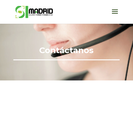
Contáctanos
Conoce nuestros
medios de
comunicación
Y solicita tu trámite de
manera virtual.