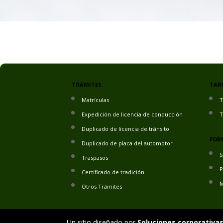
TRÁMITES:
TARI
Matrículas
T
Expedición de licencia de conducción
T
Duplicado de licencia de tránsito
FOR
Duplicado de placa del automotor
S
Traspasos
P
Certificado de tradición
M
Otros Trámites
Un sitio diseñado por
Soluciones corporativas