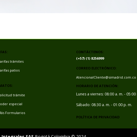
FAS:
CONTÁCTENOS:
(+57) (1) 8256999
arifas trámites
CORREO ELECTRÓNICO:
arifas patios
AtencionalCliente@simadrid.com.co
MATOS:
HORARIO DE ATENCIÓN:
Lunes a viernes: 08:00 a. m. - 05:00
olicitud trámite
oder especial
Sábado: 08:30 a. m. - 01:00 p. m.
ás Formularios
POLÍTICA DE PRIVACIDAD
 Integrales SAS
Bogotá Colombia © 2024