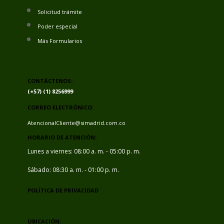
Solicitud trámite
Poder especial
Más Formularios
CONTÁCTENOS:
(+57) (1) 8256999
CORREO ELECTRÓNICO:
AtencionalCliente@simadrid.com.co
HORARIO DE ATENCIÓN:
Lunes a viernes: 08:00 a. m. - 05:00 p. m.
Sábado: 08:30 a. m. - 01:00 p. m.
POLÍTICA DE PRIVACIDAD
UBICACIÓN: