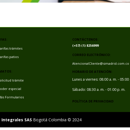
FAS:
CONTÁCTENOS:
(+57) (1) 8256999
arifas trámites
CORREO ELECTRÓNICO:
arifas patios
AtencionalCliente@simadrid.com.co
MATOS:
HORARIO DE ATENCIÓN:
Lunes a viernes: 08:00 a. m. - 05:00
olicitud trámite
oder especial
Sábado: 08:30 a. m. - 01:00 p. m.
ás Formularios
POLÍTICA DE PRIVACIDAD
 Integrales SAS
Bogotá Colombia © 2024