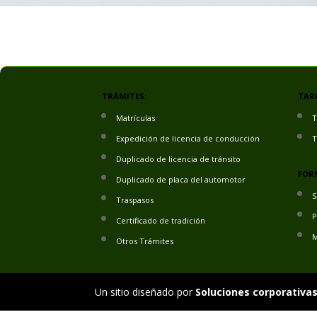
TRÁMITES:
TARI
Matrículas
T
Expedición de licencia de conducción
T
Duplicado de licencia de tránsito
FOR
Duplicado de placa del automotor
S
Traspasos
P
Certificado de tradición
M
Otros Trámites
Un sitio diseñado por
Soluciones corporativas