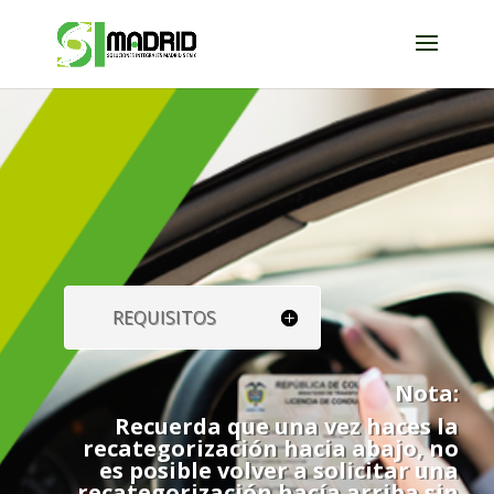
REQUISITOS
Nota:
Recuerda que una vez haces la
recategorización hacia abajo, no
es posible volver a solicitar una
recategorización hacía arriba sin