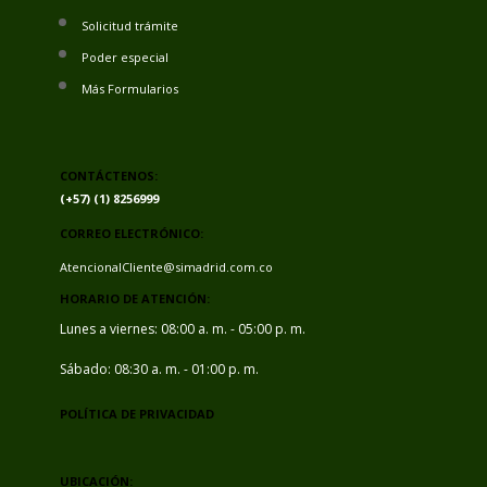
Solicitud trámite
Poder especial
Más Formularios
CONTÁCTENOS:
(+57) (1) 8256999
CORREO ELECTRÓNICO:
AtencionalCliente@simadrid.com.co
HORARIO DE ATENCIÓN:
Lunes a viernes: 08:00 a. m. - 05:00 p. m.
Sábado: 08:30 a. m. - 01:00 p. m.
POLÍTICA DE PRIVACIDAD
UBICACIÓN: